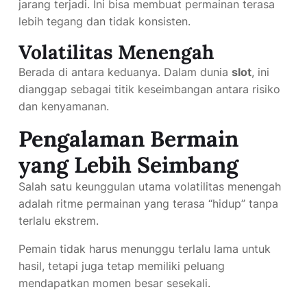
jarang terjadi. Ini bisa membuat permainan terasa
lebih tegang dan tidak konsisten.
Volatilitas Menengah
Berada di antara keduanya. Dalam dunia
slot
, ini
dianggap sebagai titik keseimbangan antara risiko
dan kenyamanan.
Pengalaman Bermain
yang Lebih Seimbang
Salah satu keunggulan utama volatilitas menengah
adalah ritme permainan yang terasa “hidup” tanpa
terlalu ekstrem.
Pemain tidak harus menunggu terlalu lama untuk
hasil, tetapi juga tetap memiliki peluang
mendapatkan momen besar sesekali.