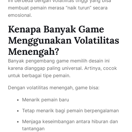
Ini berbeda dengan volatilitas tinggi yang bisa
membuat pemain merasa “naik turun” secara
emosional.
Kenapa Banyak Game
Menggunakan Volatilitas
Menengah?
Banyak pengembang game memilih desain ini
karena dianggap paling universal. Artinya, cocok
untuk berbagai tipe pemain.
Dengan volatilitas menengah, game bisa:
Menarik pemain baru
Tetap menarik bagi pemain berpengalaman
Menjaga keseimbangan antara hiburan dan
tantangan