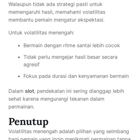
Walaupun tidak ada strategi pasti untuk
memengaruhi hasil, memahami volatilitas
membantu pemain mengatur ekspektasi.
Untuk volatilitas menengah:
Bermain dengan ritme santai lebih cocok
Tidak perlu mengejar hasil besar secara
agresif
Fokus pada durasi dan kenyamanan bermain
Dalam
slot
, pendekatan ini sering dianggap lebih
sehat karena mengurangi tekanan dalam
permainan.
Penutup
Volatilitas menengah adalah pilihan yang seimbang
bagi pemain yang ingin menikmati permainan tanpa