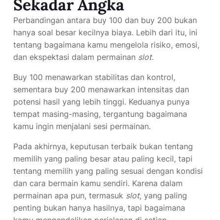
Sekadar Angka
Perbandingan antara buy 100 dan buy 200 bukan
hanya soal besar kecilnya biaya. Lebih dari itu, ini
tentang bagaimana kamu mengelola risiko, emosi,
dan ekspektasi dalam permainan
slot
.
Buy 100 menawarkan stabilitas dan kontrol,
sementara buy 200 menawarkan intensitas dan
potensi hasil yang lebih tinggi. Keduanya punya
tempat masing-masing, tergantung bagaimana
kamu ingin menjalani sesi permainan.
Pada akhirnya, keputusan terbaik bukan tentang
memilih yang paling besar atau paling kecil, tapi
tentang memilih yang paling sesuai dengan kondisi
dan cara bermain kamu sendiri. Karena dalam
permainan apa pun, termasuk
slot
, yang paling
penting bukan hanya hasilnya, tapi bagaimana