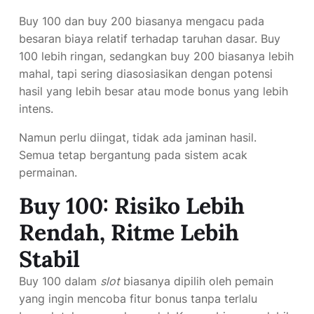
Buy 100 dan buy 200 biasanya mengacu pada
besaran biaya relatif terhadap taruhan dasar. Buy
100 lebih ringan, sedangkan buy 200 biasanya lebih
mahal, tapi sering diasosiasikan dengan potensi
hasil yang lebih besar atau mode bonus yang lebih
intens.
Namun perlu diingat, tidak ada jaminan hasil.
Semua tetap bergantung pada sistem acak
permainan.
Buy 100: Risiko Lebih
Rendah, Ritme Lebih
Stabil
Buy 100 dalam
slot
biasanya dipilih oleh pemain
yang ingin mencoba fitur bonus tanpa terlalu