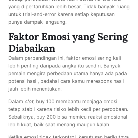
yang dipertaruhkan lebih besar. Tidak banyak ruang
untuk trial-and-error karena setiap keputusan
punya dampak langsung.
Faktor Emosi yang Sering
Diabaikan
Dalam perbandingan ini, faktor emosi sering kali
lebih penting daripada angka itu sendiri. Banyak
pemain mengira perbedaan utama hanya ada pada
potensi hasil, padahal cara kamu merespons hasil
jauh lebih menentukan.
Dalam
slot
, buy 100 membantu menjaga emosi
tetap stabil karena risiko lebih kecil per percobaan.
Sebaliknya, buy 200 bisa memicu reaksi emosional
lebih kuat, baik saat menang maupun kalah.
Ketika emosi tidak terkontrol, keputusan berikutnya