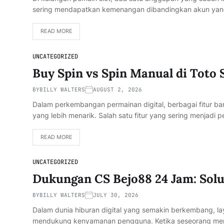
sering mendapatkan kemenangan dibandingkan akun ya
READ MORE
UNCATEGORIZED
Buy Spin vs Spin Manual di Toto 
BY
BILLY WALTERS
AUGUST 2, 2026
Dalam perkembangan permainan digital, berbagai fitur b
yang lebih menarik. Salah satu fitur yang sering menjadi
READ MORE
UNCATEGORIZED
Dukungan CS Bejo88 24 Jam: Solu
BY
BILLY WALTERS
JULY 30, 2026
Dalam dunia hiburan digital yang semakin berkembang, l
mendukung kenyamanan pengguna. Ketika seseorang me