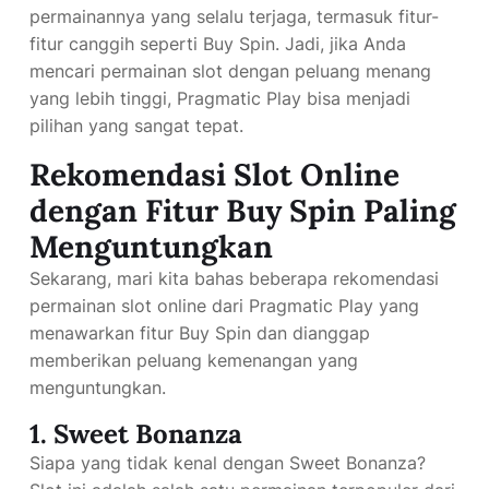
permainannya yang selalu terjaga, termasuk fitur-
fitur canggih seperti Buy Spin. Jadi, jika Anda
mencari permainan slot dengan peluang menang
yang lebih tinggi, Pragmatic Play bisa menjadi
pilihan yang sangat tepat.
Rekomendasi Slot Online
dengan Fitur Buy Spin Paling
Menguntungkan
Sekarang, mari kita bahas beberapa rekomendasi
permainan slot online dari Pragmatic Play yang
menawarkan fitur Buy Spin dan dianggap
memberikan peluang kemenangan yang
menguntungkan.
1. Sweet Bonanza
Siapa yang tidak kenal dengan Sweet Bonanza?