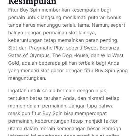
Kesimpulan
Fitur Buy Spin memberikan kesempatan bagi
pemain untuk langsung menikmati putaran bonus
tanpa harus menunggu terlalu lama. Namun, seperti
halnya dengan permainan slot lainnya,
keberuntungan tetap memainkan peran penting.
Slot dari Pragmatic Play, seperti Sweet Bonanza,
Gates of Olympus, The Dog House, dan Wild West
Gold, adalah beberapa pilihan terbaik bagi Anda
yang mencari slot gacor dengan fitur Buy Spin yang
menguntungkan.
Ingatlah untuk selalu bermain dengan bijak,
tentukan batas taruhan Anda, dan nikmati setiap
momen dalam permainan. Jangan lupa bahwa
meskipun fitur Buy Spin bisa mempercepat
permainan, keberuntungan tetap menjadi faktor
utama dalam meraih kemenangan besar. Semoga