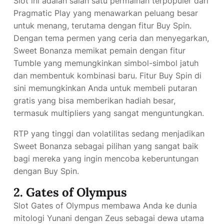
Slot ini adalah salah satu permainan terpopuler dari
Pragmatic Play yang menawarkan peluang besar
untuk menang, terutama dengan fitur Buy Spin.
Dengan tema permen yang ceria dan menyegarkan,
Sweet Bonanza memikat pemain dengan fitur
Tumble yang memungkinkan simbol-simbol jatuh
dan membentuk kombinasi baru. Fitur Buy Spin di
sini memungkinkan Anda untuk membeli putaran
gratis yang bisa memberikan hadiah besar,
termasuk multipliers yang sangat menguntungkan.
RTP yang tinggi dan volatilitas sedang menjadikan
Sweet Bonanza sebagai pilihan yang sangat baik
bagi mereka yang ingin mencoba keberuntungan
dengan Buy Spin.
2. Gates of Olympus
Slot Gates of Olympus membawa Anda ke dunia
mitologi Yunani dengan Zeus sebagai dewa utama