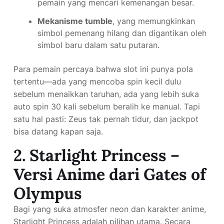
pemain yang mencari kemenangan besar.
Mekanisme tumble
, yang memungkinkan
simbol pemenang hilang dan digantikan oleh
simbol baru dalam satu putaran.
Para pemain percaya bahwa slot ini punya pola
tertentu—ada yang mencoba spin kecil dulu
sebelum menaikkan taruhan, ada yang lebih suka
auto spin 30 kali sebelum beralih ke manual. Tapi
satu hal pasti: Zeus tak pernah tidur, dan jackpot
bisa datang kapan saja.
2. Starlight Princess –
Versi Anime dari Gates of
Olympus
Bagi yang suka atmosfer neon dan karakter anime,
Starlight Princess adalah pilihan utama. Secara