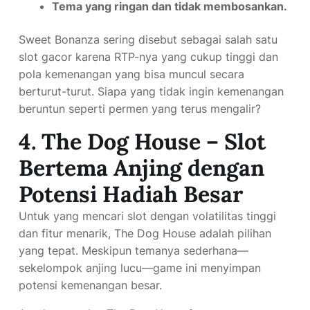
Tema yang ringan dan tidak membosankan.
Sweet Bonanza sering disebut sebagai salah satu
slot gacor karena RTP-nya yang cukup tinggi dan
pola kemenangan yang bisa muncul secara
berturut-turut. Siapa yang tidak ingin kemenangan
beruntun seperti permen yang terus mengalir?
4. The Dog House – Slot
Bertema Anjing dengan
Potensi Hadiah Besar
Untuk yang mencari slot dengan volatilitas tinggi
dan fitur menarik, The Dog House adalah pilihan
yang tepat. Meskipun temanya sederhana—
sekelompok anjing lucu—game ini menyimpan
potensi kemenangan besar.