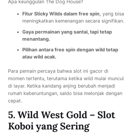
Apa keunggulan The Dog House?
Fitur Sticky Wilds dalam free spin,
yang bisa
meningkatkan kemenangan secara signifikan.
Gaya permainan yang santai, tapi tetap
menantang.
Pilihan antara free spin dengan wild tetap
atau wild acak.
Para pemain percaya bahwa slot ini gacor di
momen tertentu, terutama ketika wild mulai muncul
di layar. Ketika kandang anjing berubah menjadi
rumah keberuntungan, saldo bisa melonjak dengan
cepat.
5. Wild West Gold – Slot
Koboi yang Sering