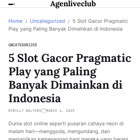
Agenliveclub
Home
Uncategorized
5 Slot Gacor Pragmatic
Play yang Paling Banyak Dimainkan di Indonesia
UNCATEGORIZED
5 Slot Gacor Pragmatic
Play yang Paling
Banyak Dimainkan di
Indonesia
BY
BILLY WALTERS
MARCH 4, 2025
Dunia slot online seperti pusaran cahaya neon di
malam hari—menggoda, mengundang, dan
menjanjikan kemenangan bagi mereka yang berani