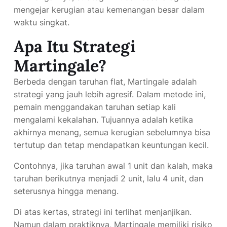
mengejar kerugian atau kemenangan besar dalam
waktu singkat.
Apa Itu Strategi
Martingale?
Berbeda dengan taruhan flat, Martingale adalah
strategi yang jauh lebih agresif. Dalam metode ini,
pemain menggandakan taruhan setiap kali
mengalami kekalahan. Tujuannya adalah ketika
akhirnya menang, semua kerugian sebelumnya bisa
tertutup dan tetap mendapatkan keuntungan kecil.
Contohnya, jika taruhan awal 1 unit dan kalah, maka
taruhan berikutnya menjadi 2 unit, lalu 4 unit, dan
seterusnya hingga menang.
Di atas kertas, strategi ini terlihat menjanjikan.
Namun dalam praktiknya, Martingale memiliki risiko