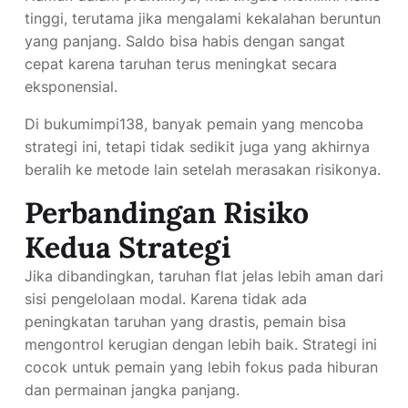
tinggi, terutama jika mengalami kekalahan beruntun
yang panjang. Saldo bisa habis dengan sangat
cepat karena taruhan terus meningkat secara
eksponensial.
Di bukumimpi138, banyak pemain yang mencoba
strategi ini, tetapi tidak sedikit juga yang akhirnya
beralih ke metode lain setelah merasakan risikonya.
Perbandingan Risiko
Kedua Strategi
Jika dibandingkan, taruhan flat jelas lebih aman dari
sisi pengelolaan modal. Karena tidak ada
peningkatan taruhan yang drastis, pemain bisa
mengontrol kerugian dengan lebih baik. Strategi ini
cocok untuk pemain yang lebih fokus pada hiburan
dan permainan jangka panjang.