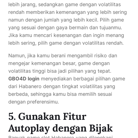
lebih jarang, sedangkan game dengan volatilitas
rendah memberikan kemenangan yang lebih sering
namun dengan jumlah yang lebih kecil. Pilih game
yang sesuai dengan gaya bermain dan tujuanmu.
Jika kamu mencari kesenangan dan ingin menang
lebih sering, pilih game dengan volatilitas rendah.
Namun, jika kamu berani mengambil risiko dan
mengejar kemenangan besar, game dengan
volatilitas tinggi bisa jadi pilihan yang tepat.
GBO4D login
menyediakan berbagai pilihan game
dari Habanero dengan tingkat volatilitas yang
berbeda, sehingga kamu bisa memilih sesuai
dengan preferensimu.
5.
Gunakan Fitur
Autoplay dengan Bijak
Banyak game slot Habanero yang dilengkapi