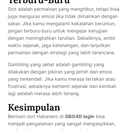
Slot adalah permainan yang menghibur, tetapi bisa
juga menguras emosi jika tidak dimainkan dengan
sabar. Jika kamu mengalami kekalahan beruntun,
jangan terburu-buru untuk mengejar kerugian
dengan meningkatkan taruhan. Sebaliknya, ambil
waktu sejenak, jaga ketenangan, dan lanjutkan
permainan dengan strategi yang lebih terencana.
Gambling yang sehat adalah gambling yang
dilakukan dengan pikiran yang jernih dan emosi
yang terkendali. Jika kamu merasa tertekan atau
frustrasi, sebaiknya berhenti sejenak dan kembali
lagi setelah merasa lebih tenang.
Kesimpulan
Bermain slot Habanero di
GBO4D login
bisa
menjadi pengalaman yang sangat mengasyikkan,