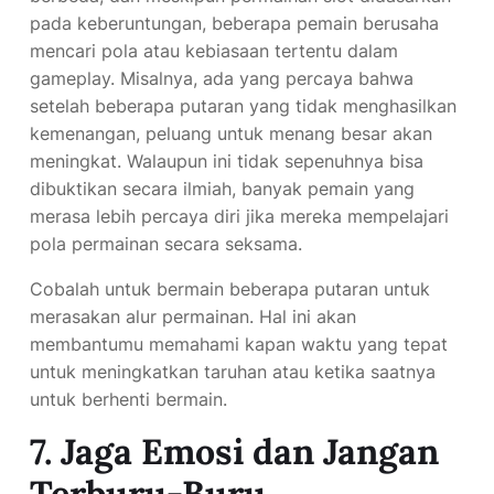
pada keberuntungan, beberapa pemain berusaha
mencari pola atau kebiasaan tertentu dalam
gameplay. Misalnya, ada yang percaya bahwa
setelah beberapa putaran yang tidak menghasilkan
kemenangan, peluang untuk menang besar akan
meningkat. Walaupun ini tidak sepenuhnya bisa
dibuktikan secara ilmiah, banyak pemain yang
merasa lebih percaya diri jika mereka mempelajari
pola permainan secara seksama.
Cobalah untuk bermain beberapa putaran untuk
merasakan alur permainan. Hal ini akan
membantumu memahami kapan waktu yang tepat
untuk meningkatkan taruhan atau ketika saatnya
untuk berhenti bermain.
7.
Jaga Emosi dan Jangan
Terburu-Buru