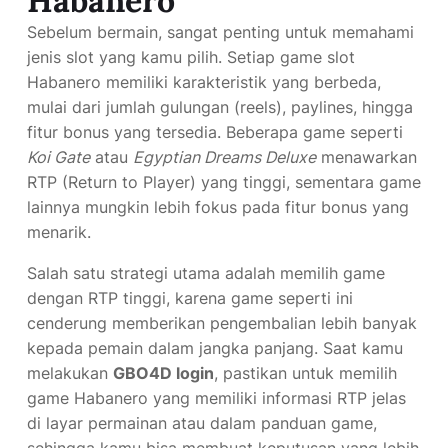
Habanero
Sebelum bermain, sangat penting untuk memahami
jenis slot yang kamu pilih. Setiap game slot
Habanero memiliki karakteristik yang berbeda,
mulai dari jumlah gulungan (reels), paylines, hingga
fitur bonus yang tersedia. Beberapa game seperti
Koi Gate
atau
Egyptian Dreams Deluxe
menawarkan
RTP (Return to Player) yang tinggi, sementara game
lainnya mungkin lebih fokus pada fitur bonus yang
menarik.
Salah satu strategi utama adalah memilih game
dengan RTP tinggi, karena game seperti ini
cenderung memberikan pengembalian lebih banyak
kepada pemain dalam jangka panjang. Saat kamu
melakukan
GBO4D login
, pastikan untuk memilih
game Habanero yang memiliki informasi RTP jelas
di layar permainan atau dalam panduan game,