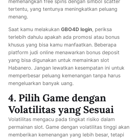
memenangkan free spins dengan simbol scatter
tertentu, yang tentunya meningkatkan peluang
menang.
Saat kamu melakukan
GBO4D login
, periksa
terlebih dahulu apakah ada promosi atau bonus
khusus yang bisa kamu manfaatkan. Beberapa
platform judi online menawarkan bonus deposit
yang bisa digunakan untuk memainkan slot
Habanero. Jangan lewatkan kesempatan ini untuk
memperbesar peluang kemenangan tanpa harus
mengeluarkan banyak uang.
4.
Pilih Game dengan
Volatilitas yang Sesuai
Volatilitas mengacu pada tingkat risiko dalam
permainan slot. Game dengan volatilitas tinggi akan
memberikan kemenangan yang lebih besar, tetapi