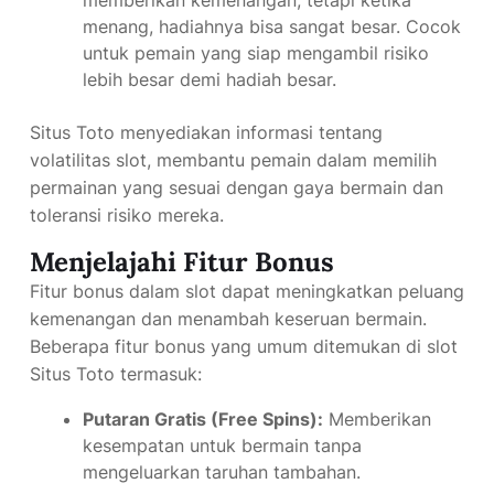
menang, hadiahnya bisa sangat besar. Cocok
untuk pemain yang siap mengambil risiko
lebih besar demi hadiah besar.
Situs Toto menyediakan informasi tentang
volatilitas slot, membantu pemain dalam memilih
permainan yang sesuai dengan gaya bermain dan
toleransi risiko mereka.
Menjelajahi Fitur Bonus
Fitur bonus dalam slot dapat meningkatkan peluang
kemenangan dan menambah keseruan bermain.
Beberapa fitur bonus yang umum ditemukan di slot
Situs Toto termasuk:
Putaran Gratis (Free Spins):
Memberikan
kesempatan untuk bermain tanpa
mengeluarkan taruhan tambahan.