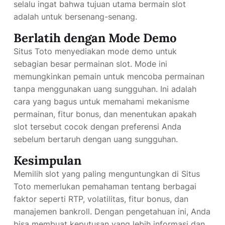
selalu ingat bahwa tujuan utama bermain slot
adalah untuk bersenang-senang.
Berlatih dengan Mode Demo
Situs Toto menyediakan mode demo untuk
sebagian besar permainan slot. Mode ini
memungkinkan pemain untuk mencoba permainan
tanpa menggunakan uang sungguhan. Ini adalah
cara yang bagus untuk memahami mekanisme
permainan, fitur bonus, dan menentukan apakah
slot tersebut cocok dengan preferensi Anda
sebelum bertaruh dengan uang sungguhan.
Kesimpulan
Memilih slot yang paling menguntungkan di Situs
Toto memerlukan pemahaman tentang berbagai
faktor seperti RTP, volatilitas, fitur bonus, dan
manajemen bankroll. Dengan pengetahuan ini, Anda
bisa membuat keputusan yang lebih informasi dan