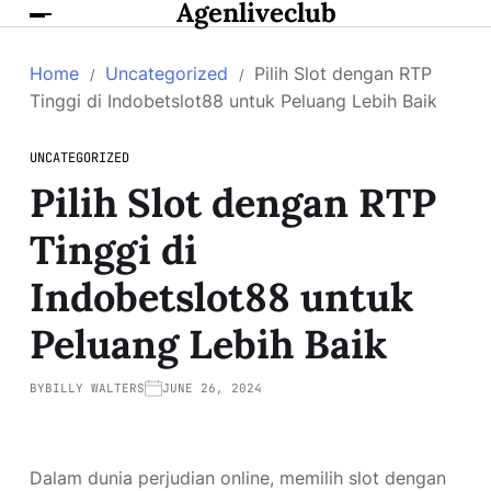
Agenliveclub
Home
Uncategorized
Pilih Slot dengan RTP
Tinggi di Indobetslot88 untuk Peluang Lebih Baik
UNCATEGORIZED
Pilih Slot dengan RTP
Tinggi di
Indobetslot88 untuk
Peluang Lebih Baik
BY
BILLY WALTERS
JUNE 26, 2024
Dalam dunia perjudian online, memilih slot dengan