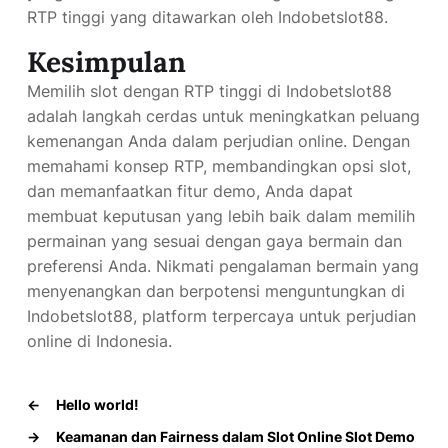
RTP tinggi yang ditawarkan oleh Indobetslot88.
Kesimpulan
Memilih slot dengan RTP tinggi di Indobetslot88
adalah langkah cerdas untuk meningkatkan peluang
kemenangan Anda dalam perjudian online. Dengan
memahami konsep RTP, membandingkan opsi slot,
dan memanfaatkan fitur demo, Anda dapat
membuat keputusan yang lebih baik dalam memilih
permainan yang sesuai dengan gaya bermain dan
preferensi Anda. Nikmati pengalaman bermain yang
menyenangkan dan berpotensi menguntungkan di
Indobetslot88, platform terpercaya untuk perjudian
online di Indonesia.
←
Hello world!
→
Keamanan dan Fairness dalam Slot Online Slot Demo