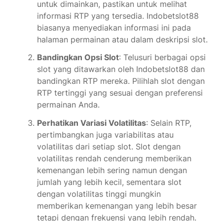
untuk dimainkan, pastikan untuk melihat
informasi RTP yang tersedia. Indobetslot88
biasanya menyediakan informasi ini pada
halaman permainan atau dalam deskripsi slot.
Bandingkan Opsi Slot
: Telusuri berbagai opsi
slot yang ditawarkan oleh Indobetslot88 dan
bandingkan RTP mereka. Pilihlah slot dengan
RTP tertinggi yang sesuai dengan preferensi
permainan Anda.
Perhatikan Variasi Volatilitas
: Selain RTP,
pertimbangkan juga variabilitas atau
volatilitas dari setiap slot. Slot dengan
volatilitas rendah cenderung memberikan
kemenangan lebih sering namun dengan
jumlah yang lebih kecil, sementara slot
dengan volatilitas tinggi mungkin
memberikan kemenangan yang lebih besar
tetapi dengan frekuensi yang lebih rendah.