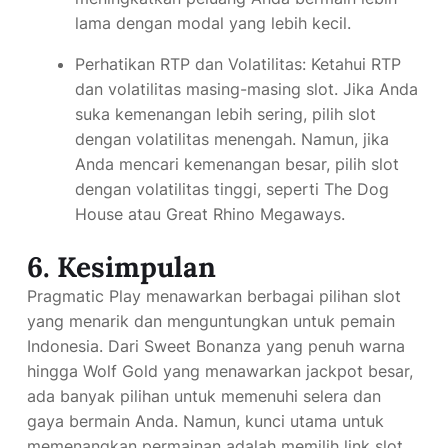
lama dengan modal yang lebih kecil.
Perhatikan RTP dan Volatilitas: Ketahui RTP
dan volatilitas masing-masing slot. Jika Anda
suka kemenangan lebih sering, pilih slot
dengan volatilitas menengah. Namun, jika
Anda mencari kemenangan besar, pilih slot
dengan volatilitas tinggi, seperti The Dog
House atau Great Rhino Megaways.
6. Kesimpulan
Pragmatic Play menawarkan berbagai pilihan slot
yang menarik dan menguntungkan untuk pemain
Indonesia. Dari Sweet Bonanza yang penuh warna
hingga Wolf Gold yang menawarkan jackpot besar,
ada banyak pilihan untuk memenuhi selera dan
gaya bermain Anda. Namun, kunci utama untuk
memenangkan permainan adalah memilih link slot