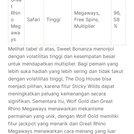
t
Rhin
Megaways,
96,
o
Safari
Tinggi
Free Spins,
58
Meg
Multiplier
%
awa
ys
Melihat tabel di atas, Sweet Bonanza menonjol
dengan volatilitas tinggi dan kesempatan besar
untuk mendapatkan multiplier. Bagi pemain yang
lebih suka hadiah yang lebih sering dan tidak takut
dengan volatilitas tinggi, The Dog House bisa
menjadi pilihan, karena fitur Sticky Wilds dapat
meningkatkan peluang kemenangan secara
signifikan. Sementara itu, Wolf Gold dan Great
Rhino Megaways menawarkan mekanisme
permainan yang unik, dengan Wolf Gold memiliki
fitur jackpot yang menarik dan Great Rhino
Megaways menawarkan cara menang yang luar