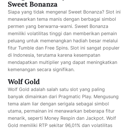
Sweet Bonanza
Siapa yang tidak mengenal Sweet Bonanza? Slot ini
menawarkan tema manis dengan berbagai simbol
permen yang berwarna-warni. Sweet Bonanza
memiliki volatilitas tinggi dan memberikan pemain
peluang untuk memenangkan hadiah besar melalui
fitur Tumble dan Free Spins. Slot ini sangat populer
di Indonesia, terutama karena kesempatan
mendapatkan multiplier yang dapat meningkatkan
kemenangan secara signifikan.
Wolf Gold
Wolf Gold adalah salah satu slot yang paling
banyak dimainkan dari Pragmatic Play. Mengusung
tema alam liar dengan serigala sebagai simbol
utama, permainan ini menawarkan beberapa fitur
menarik, seperti Money Respin dan Jackpot. Wolf
Gold memiliki RTP sekitar 96,01% dan volatilitas