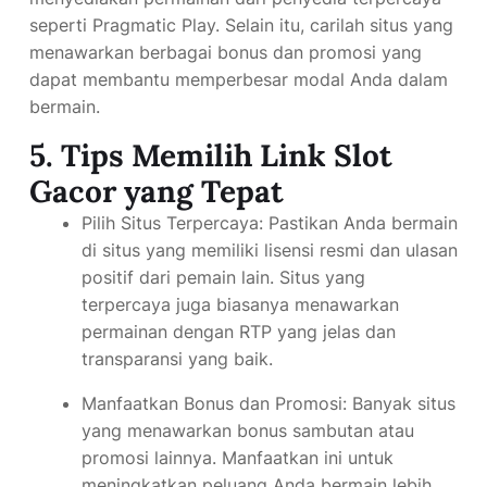
seperti Pragmatic Play. Selain itu, carilah situs yang
menawarkan berbagai bonus dan promosi yang
dapat membantu memperbesar modal Anda dalam
bermain.
5. Tips Memilih Link Slot
Gacor yang Tepat
Pilih Situs Terpercaya: Pastikan Anda bermain
di situs yang memiliki lisensi resmi dan ulasan
positif dari pemain lain. Situs yang
terpercaya juga biasanya menawarkan
permainan dengan RTP yang jelas dan
transparansi yang baik.
Manfaatkan Bonus dan Promosi: Banyak situs
yang menawarkan bonus sambutan atau
promosi lainnya. Manfaatkan ini untuk
meningkatkan peluang Anda bermain lebih