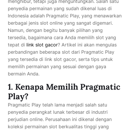
menghibur, tetapi juga menguntungkan. Salah satu
penyedia permainan yang sudah dikenal luas di
Indonesia adalah Pragmatic Play, yang menawarkan
berbagai jenis slot online yang sangat digemari.
Namun, dengan begitu banyak pilihan yang
tersedia, bagaimana cara Anda memilih slot yang
tepat di
link slot gacor
? Artikel ini akan mengulas
perbandingan beberapa slot dari Pragmatic Play
yang tersedia di link slot gacor, serta tips untuk
memilih permainan yang sesuai dengan gaya
bermain Anda.
1. Kenapa Memilih Pragmatic
Play?
Pragmatic Play telah lama menjadi salah satu
penyedia perangkat lunak terbesar di industri
perjudian online. Perusahaan ini dikenal dengan
koleksi permainan slot berkualitas tinggi yang