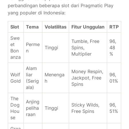
perbandingan beberapa slot dari Pragmatic Play
yang populer di Indonesia:
Slot
Tema
Volatilitas
Fitur Unggulan
RTP
Swe
Tumble, Free
96,
et
Perme
Tinggi
Spins,
48
Bon
n
Multiplier
%
anza
Alam
Money Respin,
Wolf
liar
Menenga
96,
Jackpot, Free
Gold
(Serig
h
01%
Spins
ala)
The
Anjing
Dog
Sticky Wilds,
96,
peliha
Tinggi
Hou
Free Spins
51%
raan
se
Grea