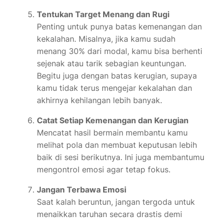
Tentukan Target Menang dan Rugi
Penting untuk punya batas kemenangan dan
kekalahan. Misalnya, jika kamu sudah
menang 30% dari modal, kamu bisa berhenti
sejenak atau tarik sebagian keuntungan.
Begitu juga dengan batas kerugian, supaya
kamu tidak terus mengejar kekalahan dan
akhirnya kehilangan lebih banyak.
Catat Setiap Kemenangan dan Kerugian
Mencatat hasil bermain membantu kamu
melihat pola dan membuat keputusan lebih
baik di sesi berikutnya. Ini juga membantumu
mengontrol emosi agar tetap fokus.
Jangan Terbawa Emosi
Saat kalah beruntun, jangan tergoda untuk
menaikkan taruhan secara drastis demi