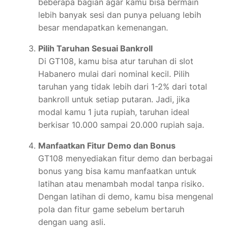
beberapa bagian agar kamu bisa bermain
lebih banyak sesi dan punya peluang lebih
besar mendapatkan kemenangan.
Pilih Taruhan Sesuai Bankroll
Di GT108, kamu bisa atur taruhan di slot
Habanero mulai dari nominal kecil. Pilih
taruhan yang tidak lebih dari 1-2% dari total
bankroll untuk setiap putaran. Jadi, jika
modal kamu 1 juta rupiah, taruhan ideal
berkisar 10.000 sampai 20.000 rupiah saja.
Manfaatkan Fitur Demo dan Bonus
GT108 menyediakan fitur demo dan berbagai
bonus yang bisa kamu manfaatkan untuk
latihan atau menambah modal tanpa risiko.
Dengan latihan di demo, kamu bisa mengenal
pola dan fitur game sebelum bertaruh
dengan uang asli.