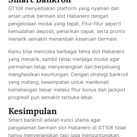
GT108 menyediakan platform yang nyaman dan
aman untuk bermain slot Habanero dengan
pengelolaan modal yang tepat. Fitur-fitur seperti
kemudahan deposit, penarikan cepat, serta promo
menarik semakin menambah keseruan bermain.
Kamu bisa mencoba berbagai tema slot Habanero
yang menarik, sambil tetap menjaga modal agar
permainan tetap menyenangkan dan berpeluang
menghasilkan keuntungan. Dengan strategi bankroll
yang matang, kesempatan untuk menikmati
kemenangan besar melalui fitur bonus dan jackpot
progresif pun semakin terbuka lebar.
Kesimpulan
Smart bankroll adalah kunci utama agar
pengalaman bermain slot Habanero di GT108 tidak
hanya menyenangkan tapi juga menguntungkan.