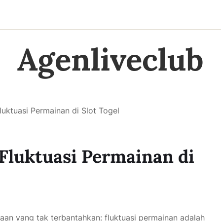
Agenliveclub
ktuasi Permainan di Slot Togel
luktuasi Permainan di
taan yang tak terbantahkan: fluktuasi permainan adalah