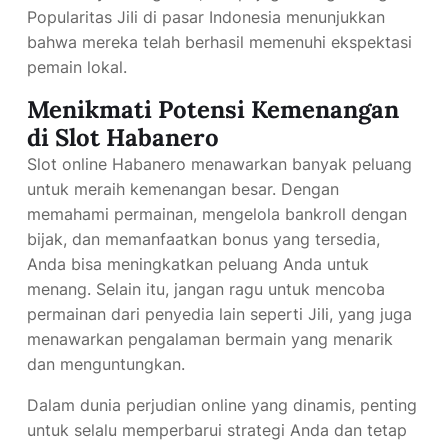
Popularitas JiIi di pasar Indonesia menunjukkan
bahwa mereka telah berhasil memenuhi ekspektasi
pemain lokal.
Menikmati Potensi Kemenangan
di Slot Habanero
Slot online Habanero menawarkan banyak peluang
untuk meraih kemenangan besar. Dengan
memahami permainan, mengelola bankroll dengan
bijak, dan memanfaatkan bonus yang tersedia,
Anda bisa meningkatkan peluang Anda untuk
menang. Selain itu, jangan ragu untuk mencoba
permainan dari penyedia lain seperti JiIi, yang juga
menawarkan pengalaman bermain yang menarik
dan menguntungkan.
Dalam dunia perjudian online yang dinamis, penting
untuk selalu memperbarui strategi Anda dan tetap