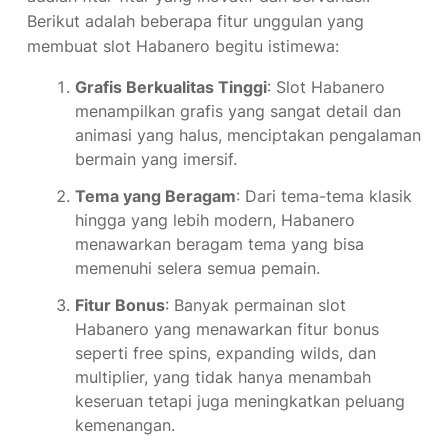
Berikut adalah beberapa fitur unggulan yang
membuat slot Habanero begitu istimewa:
Grafis Berkualitas Tinggi
: Slot Habanero
menampilkan grafis yang sangat detail dan
animasi yang halus, menciptakan pengalaman
bermain yang imersif.
Tema yang Beragam
: Dari tema-tema klasik
hingga yang lebih modern, Habanero
menawarkan beragam tema yang bisa
memenuhi selera semua pemain.
Fitur Bonus
: Banyak permainan slot
Habanero yang menawarkan fitur bonus
seperti free spins, expanding wilds, dan
multiplier, yang tidak hanya menambah
keseruan tetapi juga meningkatkan peluang
kemenangan.