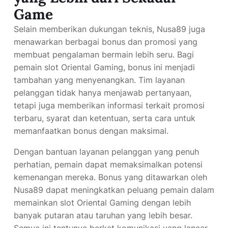
Game
Selain memberikan dukungan teknis, Nusa89 juga
menawarkan berbagai bonus dan promosi yang
membuat pengalaman bermain lebih seru. Bagi
pemain slot Oriental Gaming, bonus ini menjadi
tambahan yang menyenangkan. Tim layanan
pelanggan tidak hanya menjawab pertanyaan,
tetapi juga memberikan informasi terkait promosi
terbaru, syarat dan ketentuan, serta cara untuk
memanfaatkan bonus dengan maksimal.
Dengan bantuan layanan pelanggan yang penuh
perhatian, pemain dapat memaksimalkan potensi
kemenangan mereka. Bonus yang ditawarkan oleh
Nusa89 dapat meningkatkan peluang pemain dalam
memainkan slot Oriental Gaming dengan lebih
banyak putaran atau taruhan yang lebih besar.