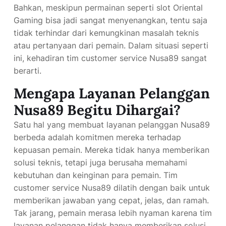
Bahkan, meskipun permainan seperti slot Oriental
Gaming bisa jadi sangat menyenangkan, tentu saja
tidak terhindar dari kemungkinan masalah teknis
atau pertanyaan dari pemain. Dalam situasi seperti
ini, kehadiran tim customer service Nusa89 sangat
berarti.
Mengapa Layanan Pelanggan
Nusa89 Begitu Dihargai?
Satu hal yang membuat layanan pelanggan Nusa89
berbeda adalah komitmen mereka terhadap
kepuasan pemain. Mereka tidak hanya memberikan
solusi teknis, tetapi juga berusaha memahami
kebutuhan dan keinginan para pemain. Tim
customer service Nusa89 dilatih dengan baik untuk
memberikan jawaban yang cepat, jelas, dan ramah.
Tak jarang, pemain merasa lebih nyaman karena tim
layanan pelanggan tidak hanya memberikan solusi,