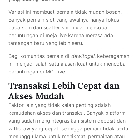
Variasi ini membuat pemain tidak mudah bosan.
Banyak pemain slot yang awalnya hanya fokus
pada spin dan scatter kini mulai mencoba
peruntungan di meja live karena merasa ada
tantangan baru yang lebih seru.
Bagi komunitas pemain di
dewitogel
, keberagaman
ini menjadi salah satu alasan kuat untuk mencoba
peruntungan di MG Live.
Transaksi Lebih Cepat dan
Akses Mudah
Faktor lain yang tidak kalah penting adalah
kemudahan akses dan transaksi. Banyak platform
yang sudah mengintegrasikan sistem deposit dan
withdraw yang cepat, sehingga pemain tidak perlu
menunggu lama untuk menikmati permainan atau