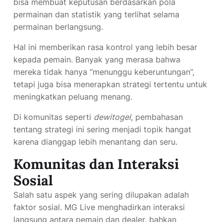
bisa membuat keputusan berdasarkan pola
permainan dan statistik yang terlihat selama
permainan berlangsung.
Hal ini memberikan rasa kontrol yang lebih besar
kepada pemain. Banyak yang merasa bahwa
mereka tidak hanya “menunggu keberuntungan”,
tetapi juga bisa menerapkan strategi tertentu untuk
meningkatkan peluang menang.
Di komunitas seperti
dewitogel
, pembahasan
tentang strategi ini sering menjadi topik hangat
karena dianggap lebih menantang dan seru.
Komunitas dan Interaksi
Sosial
Salah satu aspek yang sering dilupakan adalah
faktor sosial. MG Live menghadirkan interaksi
langsung antara pemain dan dealer, bahkan