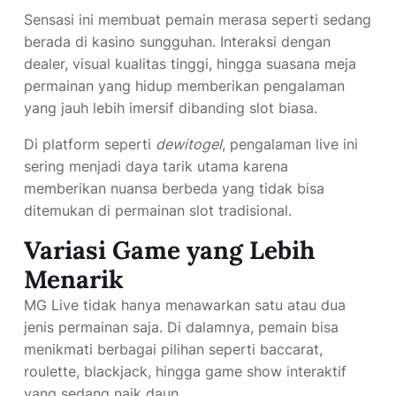
Sensasi ini membuat pemain merasa seperti sedang
berada di kasino sungguhan. Interaksi dengan
dealer, visual kualitas tinggi, hingga suasana meja
permainan yang hidup memberikan pengalaman
yang jauh lebih imersif dibanding slot biasa.
Di platform seperti
dewitogel
, pengalaman live ini
sering menjadi daya tarik utama karena
memberikan nuansa berbeda yang tidak bisa
ditemukan di permainan slot tradisional.
Variasi Game yang Lebih
Menarik
MG Live tidak hanya menawarkan satu atau dua
jenis permainan saja. Di dalamnya, pemain bisa
menikmati berbagai pilihan seperti baccarat,
roulette, blackjack, hingga game show interaktif
yang sedang naik daun.