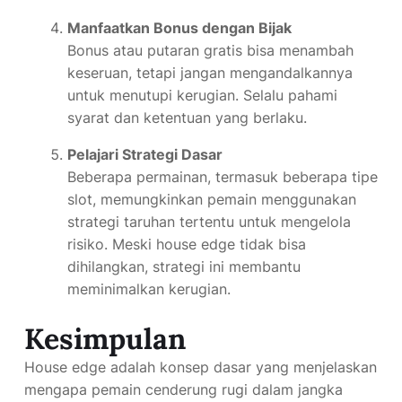
Manfaatkan Bonus dengan Bijak
Bonus atau putaran gratis bisa menambah
keseruan, tetapi jangan mengandalkannya
untuk menutupi kerugian. Selalu pahami
syarat dan ketentuan yang berlaku.
Pelajari Strategi Dasar
Beberapa permainan, termasuk beberapa tipe
slot, memungkinkan pemain menggunakan
strategi taruhan tertentu untuk mengelola
risiko. Meski house edge tidak bisa
dihilangkan, strategi ini membantu
meminimalkan kerugian.
Kesimpulan
House edge adalah konsep dasar yang menjelaskan
mengapa pemain cenderung rugi dalam jangka