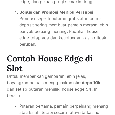
edge, dan peluang rugi semakin tinggi.
Bonus dan Promosi Menipu Persepsi
Promosi seperti putaran gratis atau bonus
deposit sering membuat pemain merasa lebih
banyak peluang menang. Padahal, house
edge tetap ada dan keuntungan kasino tidak
berubah.
Contoh House Edge di
Slot
Untuk memberikan gambaran lebih jelas,
bayangkan pemain menggunakan
slot depo 10k
dan setiap putaran memiliki house edge 5%. Ini
berarti:
Putaran pertama, pemain berpeluang menang
atau kalah, tetapi secara rata-rata kasino