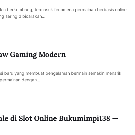
makin berkembang, termasuk fenomena permainan berbasis online
ng sering dibicarakan…
saw Gaming Modern
vasi baru yang membuat pengalaman bermain semakin menarik.
a permainan dengan…
ale di Slot Online Bukumimpi138 —