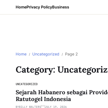
Home
Privacy Policy
Business
Home
Uncategorized
Page 2
Category:
Uncategori
UNCATEGORIZED
Sejarah Habanero sebagai Provide
Ratutogel Indonesia
BY
BILLY WALTERS
JULY 19, 2026