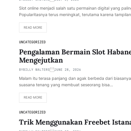
Slot online menjadi salah satu permainan digital yang pal
Popularitasnya terus meningkat, terutama karena tampila
READ MORE
UNCATEGORIZED
Pengalaman Bermain Slot Habane
Mengejutkan
BY
BILLY WALTERS
JUNE 28, 2026
Malam itu terasa panjang dan agak berbeda dari biasanya
suasana tenang yang membuat seseorang bisa…
READ MORE
UNCATEGORIZED
Trik Menggunakan Freebet Istan